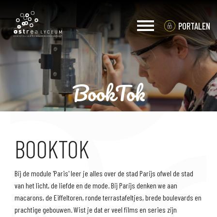
PORTALEN
BookTok
LEERJAAR 1 EN 2
BOOKTOK
Bij de module 'Paris' leer je alles over de stad Parijs ofwel de stad
van het licht, de liefde en de mode. Bij Parijs denken we aan
macarons, de Eiffeltoren, ronde terrastafeltjes, brede boulevards en
prachtige gebouwen. Wist je dat er veel films en series zijn