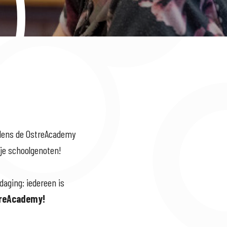
ijdens de OstreAcademy
 je schoolgenoten!
daging: iedereen is
treAcademy!