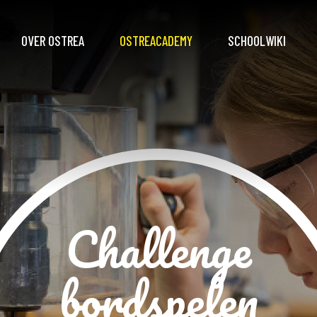
OVER OSTREA
OSTREACADEMY
SCHOOLWIKI
LEERJAAR 1 EN 2
Challenge
bordspelen