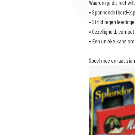
Waarom je dit niet wil
•
Spannende (bord-)spe
•
Strijd tegen leerlin
•
Gezelligheid, compe
•
Een unieke kans om 
Speel mee en laat zien