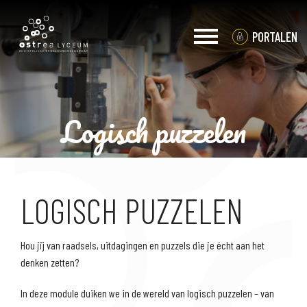
PORTALEN
Logisch puzzelen
LEERJAAR 1 EN 2
LOGISCH PUZZELEN
Hou jij van raadsels, uitdagingen en puzzels die je écht aan het
denken zetten?
In deze module duiken we in de wereld van logisch puzzelen – van